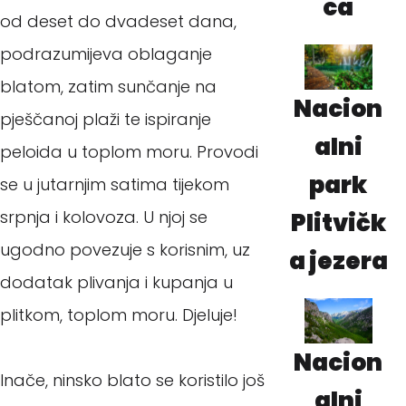
ca
od deset do dvadeset dana,
podrazumijeva oblaganje
blatom, zatim sunčanje na
Nacion
pješčanoj plaži te ispiranje
alni
peloida u toplom moru. Provodi
park
se u jutarnjim satima tijekom
srpnja i kolovoza. U njoj se
Plitvičk
ugodno povezuje s korisnim, uz
a jezera
dodatak plivanja i kupanja u
plitkom, toplom moru. Djeluje!
Nacion
Inače, ninsko blato se koristilo još
alni