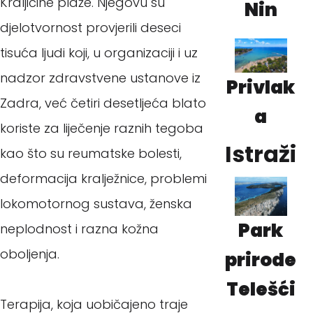
Kraljičine plaže. Njegovu su
Nin
djelotvornost provjerili deseci
tisuća ljudi koji, u organizaciji i uz
nadzor zdravstvene ustanove iz
Privlak
Zadra, već četiri desetljeća blato
a
koriste za liječenje raznih tegoba
Istraži
kao što su reumatske bolesti,
deformacija kralježnice, problemi
lokomotornog sustava, ženska
Park
neplodnost i razna kožna
oboljenja.
prirode
Telešći
Terapija, koja uobičajeno traje