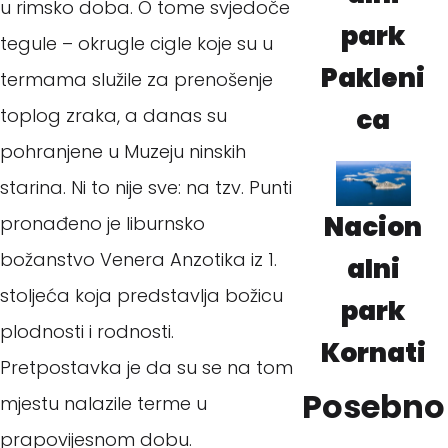
u rimsko doba. O tome svjedoče
park
tegule – okrugle cigle koje su u
Pakleni
termama služile za prenošenje
ca
toplog zraka, a danas su
pohranjene u Muzeju ninskih
starina. Ni to nije sve: na tzv. Punti
Nacion
pronađeno je liburnsko
božanstvo Venera Anzotika iz 1.
alni
stoljeća koja predstavlja božicu
park
plodnosti i rodnosti.
Kornati
Pretpostavka je da su se na tom
Posebno
mjestu nalazile terme u
prapovijesnom dobu.