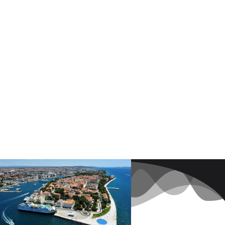
impeccable et très bien équipé.
Appartement moderne et lumineux.
Très belle terrasse. Grande
disponibilité de notre hôte. Le petit
plus : les sachets de lavande offerts
à notre départ. Adresse à garder.
Patrick, France