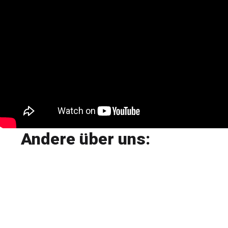
Andere über uns:
L'accueil de notre hôte était parfait,
moment de convivialité autour de
produits locaux. L' appartement était