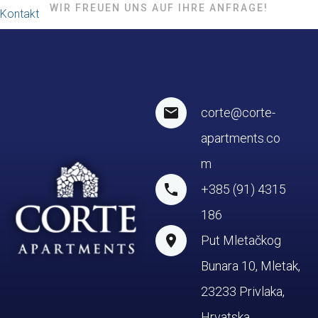
WIR FREUEN UNS AUF IHRE ANFRAGE!
Kontakt
corte@corte-
apartments.co
m
+385 (91) 4315
186
Put Mletačkog
Bunara 10, Mletak,
23233 Privlaka,
Hrvatska