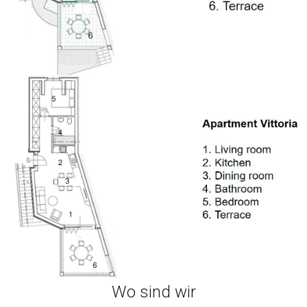
Grill mit Ausrüstung
Sommerküche mit Essbereich
Aussentoilette
Kinderspielplatz
Waschmaschine
Wäschetrockner
Bügeleisen
Bügelbrett
Safty Schließfach
Kinderbett
Kinderhochstuhl
Wo sind wir
Wohnzimmer