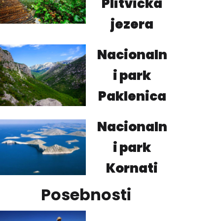
Plitvička
jezera
Nacionaln
i park
Paklenica
Nacionaln
i park
Kornati
Posebnosti