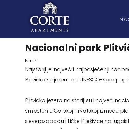
NA
Nacionalni park Plitvi
Istraži
Najstariji je, najveći i najposjećeniji nacio
Plitvička su jezera na UNESCO-vom popis
Plitvička jezera najstariji su i najveći na
smješten u Gorskoj Hrvatskoj, između p
sjeverozapadu i Ličke Plješivice na jugoi