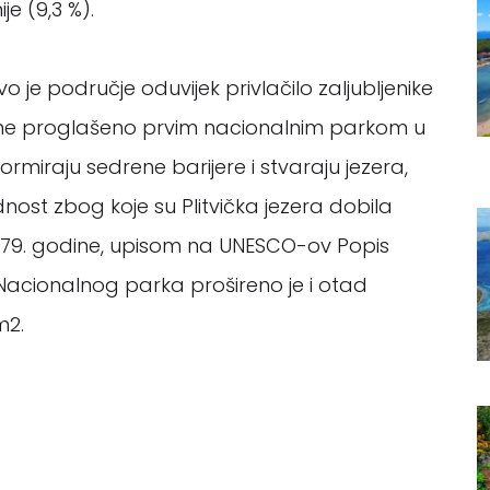
je (9,3 %).
e područje oduvijek privlačilo zaljubljenike
odine proglašeno prvim nacionalnim parkom u
ormiraju sedrene barijere i stvaraju jezera,
dnost zbog koje su Plitvička jezera dobila
979. godine, upisom na UNESCO-ov Popis
 Nacionalnog parka prošireno je i otad
m2.