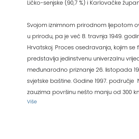
Ličko-senjske (90,7 %) i Karlovačke župani
Svojom iznimnom prirodnom ljepotom ovo j
u prirodu, pa je već 8. travnja 1949. g
Hrvatskoj. Proces osedravanja, kojim se f
predstavlja jedinstvenu univerzalnu vrije
međunarodno priznanje 26. listopada 1
svjetske baštine. Godine 1997. područje
zauzima površinu nešto manju od 300 k
Više