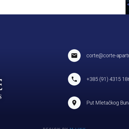
corte@corte-apar
+385 (91) 4315 18
Put Mletačkog Buna