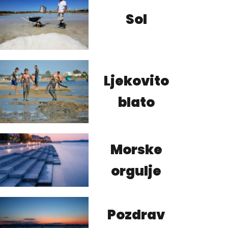
Sol
Ljekovito
blato
Morske
orgulje
Pozdrav