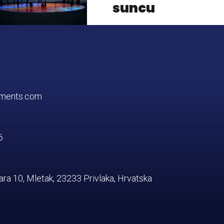
suncu
tments.com
6
ra 10, Mletak, 23233 Privlaka, Hrvatska