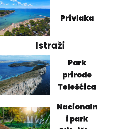
Privlaka
Istraži
Park
prirode
Telešćica
Nacionaln
i park